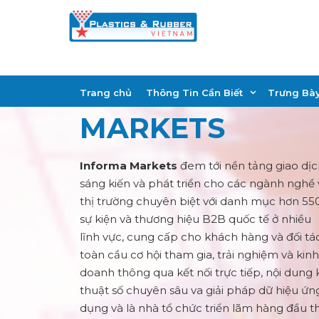
Skip
to
content
LỊCH SỰ KIỆN
INFORMA
Trang chủ
Thông Tin Cần Biết
Trưng Bà
MARKETS
Informa Markets
đem tới nền tảng giao dịc
sáng kiến và phát triển cho các ngành nghề 
thị trường chuyên biệt với danh mục hơn 55
sự kiện và thương hiệu B2B quốc tế ở nhiều
lĩnh vực, cung cấp cho khách hàng và đối tá
toàn cầu cơ hội tham gia, trải nghiệm và kinh
doanh thông qua kết nối trực tiếp, nội dung 
thuật số chuyên sâu va giải pháp dữ hiệu ứn
dụng và là nhà tổ chức triển lãm hàng đầu t