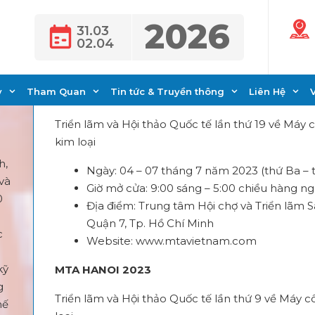
2026
31.03
02.04
MTA VIETNAM - MTA HANOI
y
Tham Quan
Tin tức & Truyền thông
Liên Hệ
MTA VIETNAM 2023
Triển lãm và Hội thảo Quốc tế lần thứ 19 về Máy 
kim loại
h,
Ngày: 04 – 07 tháng 7 năm 2023 (thứ Ba – 
và
Giờ mở cửa: 9:00 sáng – 5:00 chiều hàng n
0
Địa điểm: Trung tâm Hội chợ và Triển lãm 
Quận 7, Tp. Hồ Chí Minh
c
Website:
www.mtavietnam.com
kỹ
MTA HANOI 2023
g
Triển lãm và Hội thảo Quốc tế lần thứ 9 về Máy c
hế