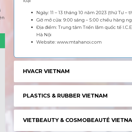
loại
i
Ngày: 11 – 13 tháng 10 năm 2023 (thứ Tư – t
iên
Giờ mở cửa: 9:00 sáng – 5:00 chiều hàng n
Địa điểm: Trung tâm Triển lãm quốc tế I.C
Hà Nội
Website:
www.mtahanoi.com
HVACR VIETNAM
PLASTICS & RUBBER VIETNAM
VIETBEAUTY & COSMOBEAUTÉ VIETN