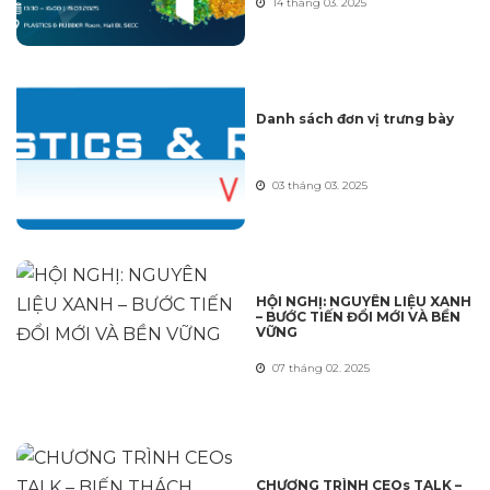
14 tháng 03. 2025
Danh sách đơn vị trưng bày
03 tháng 03. 2025
HỘI NGHỊ: NGUYÊN LIỆU XANH
– BƯỚC TIẾN ĐỔI MỚI VÀ BỀN
VỮNG
07 tháng 02. 2025
CHƯƠNG TRÌNH CEOs TALK –