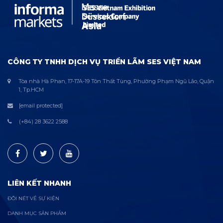
CÔNG TY TNHH DỊCH VỤ TRIỂN LÃM SES VIỆT NAM
Tòa nhà Hà Phan, 17-17A-19 Tôn Thất Tùng, Phường Phạm Ngũ Lão, Quận
1, Tp.HCM
[email protected]
(+84) 28 3622 2588
LIÊN KẾT NHANH
ĐÔI NÉT VỀ SỰ KIỆN
DANH MỤC SẢN PHẨM