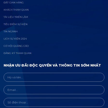
ĐẶT GIAN HÀNG
KHÁCH THAM QUAN
TÀI LIỆU TRIỂN LÃM
TIÊU ĐIỂM SỰ KIỆN
TIN NGÀNH
LỊCH SỰ KIỆN 2024
CƠ HỘI QUẢNG CÁO
ĐĂNG KÝ THAM QUAN
NHẬN ƯU ĐÃI ĐỘC QUYỀN VÀ THÔNG TIN SỚM NHẤT