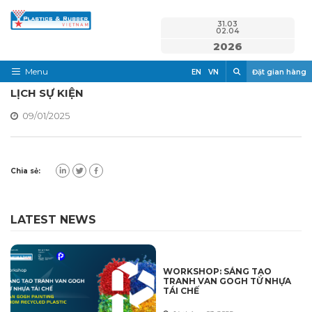
Skip
31.03
to
02.04
content
2026
Search
Menu
EN
VN
Đặt gian hàng
LỊCH SỰ KIỆN
Trang chủ
09/01/2025
Thông Tin Cần Biết
Trưng Bày
Chia sẻ:
Tham Quan
Tin tức & Truyền thông
LATEST NEWS
Liên Hệ
WORKSHOP: SÁNG TẠO
TRANH VAN GOGH TỪ NHỰA
TÁI CHẾ