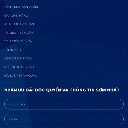
DANH MỤC SẢN PHẨM
ĐẶT GIAN HÀNG
KHÁCH THAM QUAN
TÀI LIỆU TRIỂN LÃM
TIÊU ĐIỂM SỰ KIỆN
TIN NGÀNH
LỊCH SỰ KIỆN 2024
CƠ HỘI QUẢNG CÁO
ĐĂNG KÝ THAM QUAN
NHẬN ƯU ĐÃI ĐỘC QUYỀN VÀ THÔNG TIN SỚM NHẤT