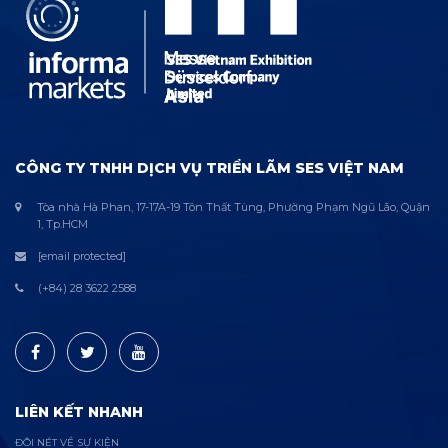
CÔNG TY TNHH DỊCH VỤ TRIỂN LÃM SES VIỆT NAM
Tòa nhà Hà Phan, 17-17A-19 Tôn Thất Tùng, Phường Phạm Ngũ Lão, Quận
1, Tp.HCM
[email protected]
(+84) 28 3622 2588
LIÊN KẾT NHANH
ĐÔI NÉT VỀ SỰ KIỆN